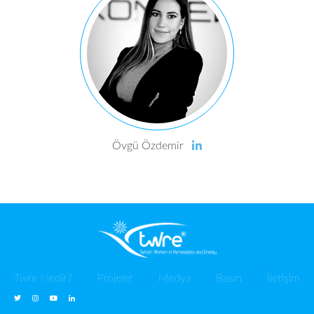
Övgü Özdemir
Twre Nedir?
Projeler
Medya
Basın
İletişim